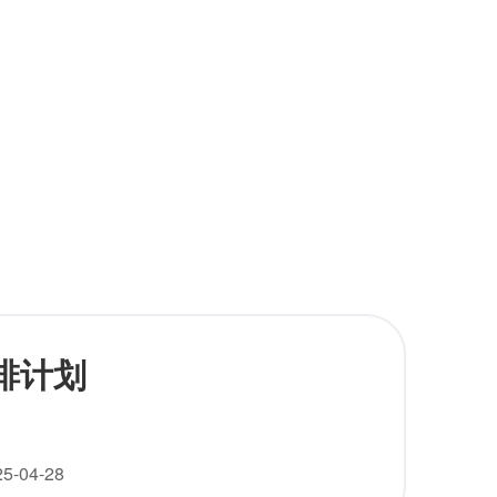
排计划
25-04-28