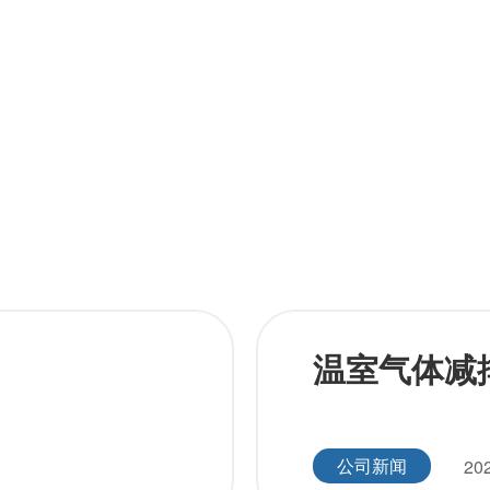
温室气体减
公司新闻
20