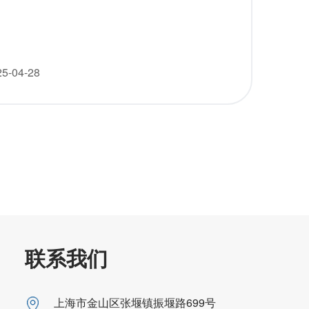
25-04-28
联系我们
上海市金山区张堰镇振堰路699号