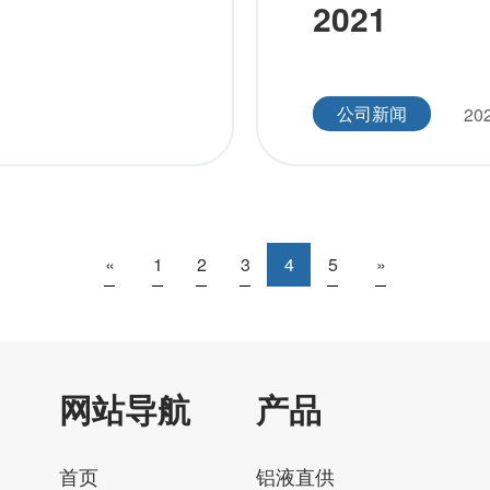
2021
公司新闻
20
«
1
2
3
4
5
»
网站导航
产品
首页
铝液直供