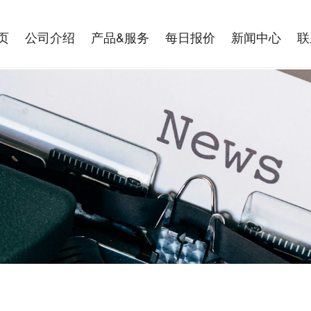
页
公司介绍
产品&服务
每日报价
新闻中心
联