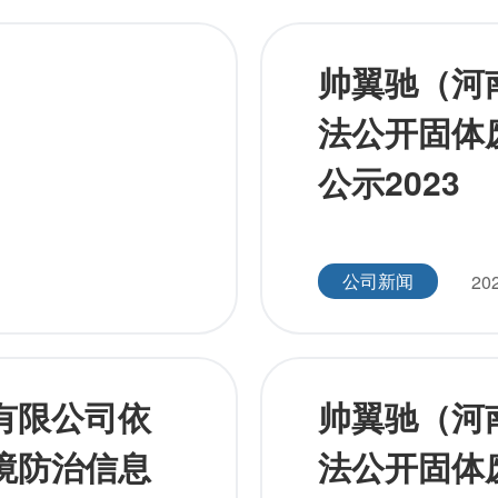
帅翼驰（河
法公开固体
公示2023
公司新闻
20
有限公司依
帅翼驰（河
境防治信息
法公开固体