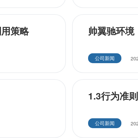
利用策略
帅翼驰环境
公司新闻
20
1.3行为准则
公司新闻
20